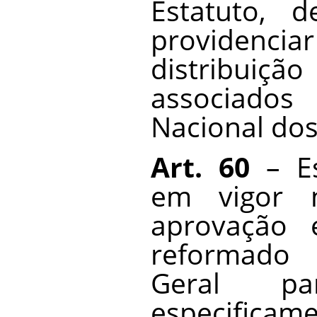
Estatuto, d
providencia
distribui
associado
Nacional dos 
Art. 60
– Es
em vigor 
aprovação 
reformado
Geral p
especifica