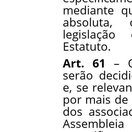
mediante q
absoluta, 
legislaçã
Estatuto.
Art. 61
– O
serão decidi
e, se releva
por mais de 
dos associa
Assembleia