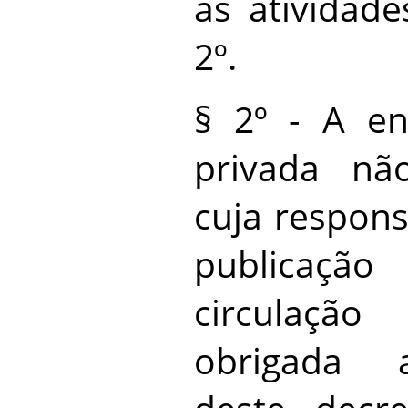
as atividade
2º.
§ 2º - A en
privada não
cuja respons
publicaç
circulaçã
obrigada 