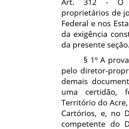
Art. 312 - O r
proprietários de jo
Federal e nos Est
da exigência const
da presente seção
§ 1º A prova de
pelo diretor-prop
demais documento
uma certidão, 
Território do Acre
Cartórios, e, no D
competente do D