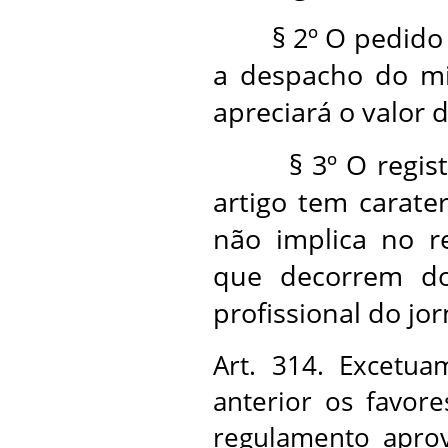
§ 2º O pedido de
a despacho do mi
apreciará o valor 
§ 3º O registro
artigo tem carate
não implica no r
que decorrem do
profissional do jo
Art. 314. Excetua
anterior os favore
regulamento aprov