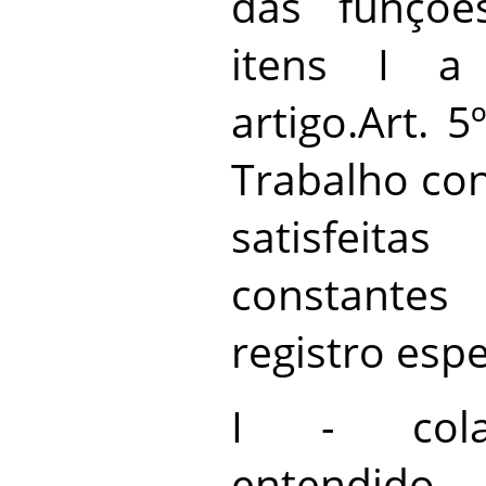
das funçõe
itens I 
artigo.Art. 
Trabalho co
satisfeita
constantes
registro espe
I - cola
entendid