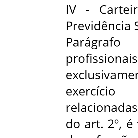
IV - Carte
Previdência S
Parágraf
profission
exclusiv
exercíci
relacionadas
do art. 2º, 