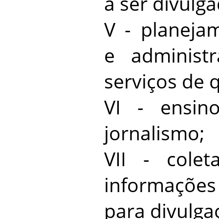
a ser divulga
V - planeja
e administ
serviços de q
VI - ensin
jornalismo;
VII - cole
informaçõe
para divulga