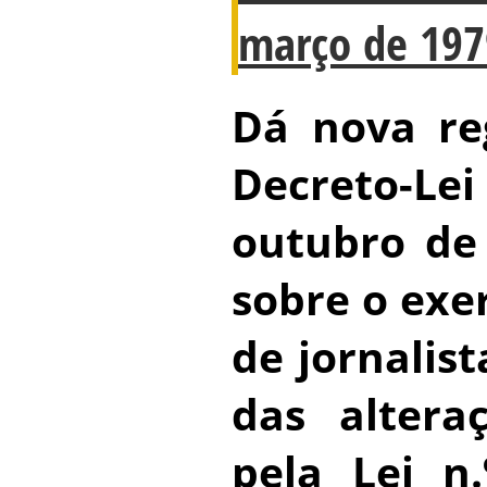
março de 197
Dá nova re
Decreto-Lei
outubro de
sobre o exer
de jornalis
das altera
pela Lei n