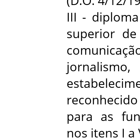
(D.O. 4/12/19
III - diplom
superior de
comunicação 
jornalismo
estabeleci
reconhecido
para as fun
nos itens I a 