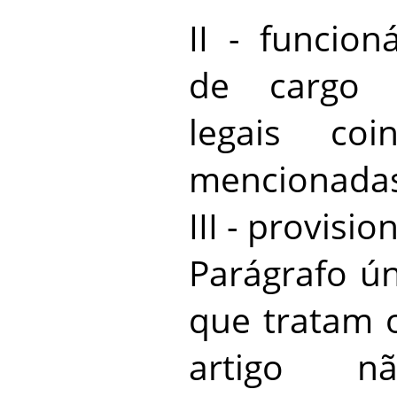
II - funcion
de cargo c
legais co
mencionadas 
III - provisio
Parágrafo ún
que tratam o
artigo n