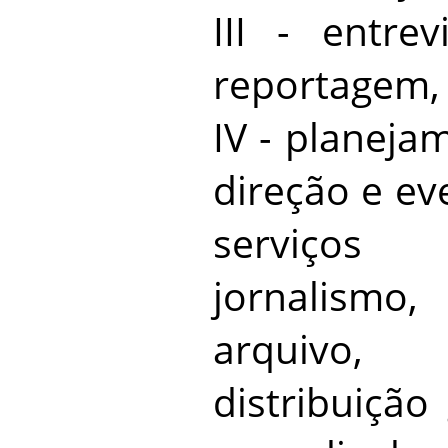
III - entrev
reportagem, 
IV - planeja
direção e ev
serviços
jornalis
arquivo,
distribuição