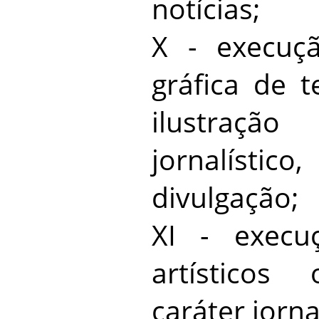
notícias;
X - execuçã
gráfica de t
ilustraç
jornalísti
divulgação;
XI - execu
artísticos
caráter jorna