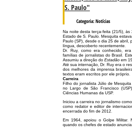
S. Paulo"
Categoria: Notícias
Na noite desta terça-feita (21/5), à
Estado de S. Paulo. Mesquita estava 
Paulo (SP), desde o dia 25 de abril,
língua, descoberto recentemente.
Dr. Ruy, como era conhecido, era
famílias de jornalistas do Brasil. E
Assumiu a direção do
Estadão
em 19
Até sua internação, Dr. Ruy era o re
dos melhores da imprensa brasileir
textos eram escritos por ele próprio.
Carreira
Filho do jornalista Júlio de Mesquit
no Largo de São Francisco (USP) 
Ciências Humanas da USP.
Iniciou a carreira no jornalismo com
como redator e editor de internaci
encerrada do fim de 2012.
Em 1964, apoiou o Golpe Militar.
quando os chefes de estado anunciar