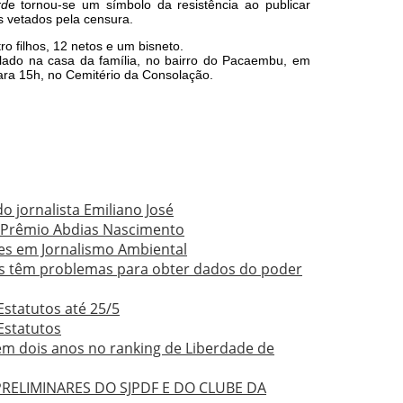
rd
e tornou-se um símbolo da resistência ao publicar
s vetados pela censura.
o filhos, 12 netos e um bisneto.
elado na casa da família, no bairro do Pacaembu, em
para 15h, no Cemitério da Consolação.
do jornalista Emiliano José
o Prêmio Abdias Nascimento
es em Jornalismo Ambiental
tas têm problemas para obter dados do poder
Estatutos até 25/5
 Estatutos
 em dois anos no ranking de Liberdade de
RELIMINARES DO SJPDF E DO CLUBE DA