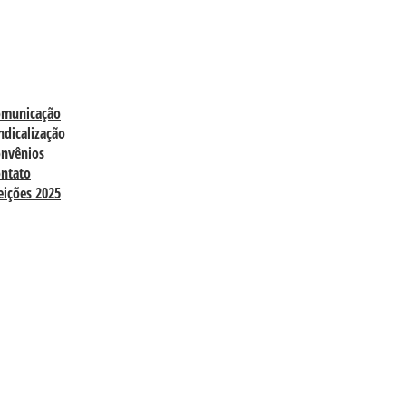
omunicação
ndicalização
nvênios
ntato
eições 2025