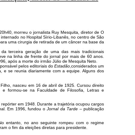
s 20h40, morreu o jornalista Ruy Mesquita, diretor de O
internado no Hospital Sírio-Libanês, no centro de São
 para uma cirurgia de retirada de um câncer na base da
 da terceira geração de uma das mais tradicionais
steve na linha de frente do jornal por mais de 60 anos.
96, após a morte do irmão Júlio de Mesquita Neto.
sponsável pelos editoriais do
Estadão
,considerados um
a, e se reunia diariamente com a equipe. Alguns dos
a Filho, nasceu em 16 de abril de 1925. Cursou direito
e formou-se na Faculdade de Filosofia, Letras e
o repórter em 1948. Durante a trajetória ocupou cargos
onal. Em 1996, fundou o
Jornal da Tarde
– publicação
 No entanto, no ano seguinte rompeu com o regime
am o fim da eleições diretas para presidente.