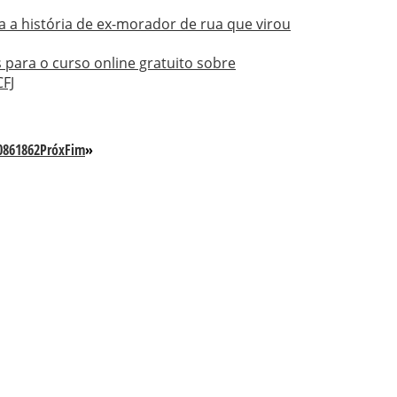
a a história de ex-morador de rua que virou
s para o curso online gratuito sobre
CFJ
0
861
862
Próx
Fim
»