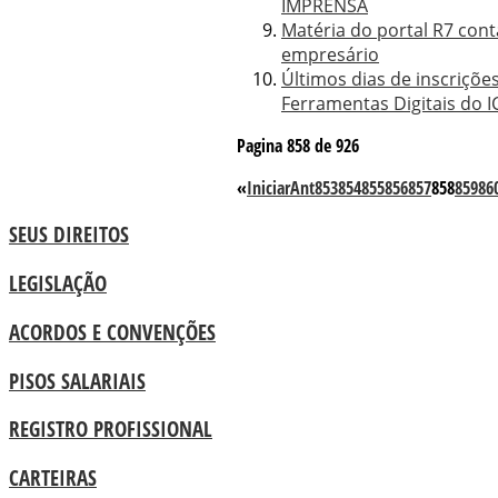
IMPRENSA
Matéria do portal R7 cont
empresário
Últimos dias de inscriçõe
Ferramentas Digitais do I
Pagina 858 de 926
«
Iniciar
Ant
853
854
855
856
857
858
859
86
SEUS DIREITOS
LEGISLAÇÃO
ACORDOS E CONVENÇÕES
PISOS SALARIAIS
REGISTRO PROFISSIONAL
CARTEIRAS