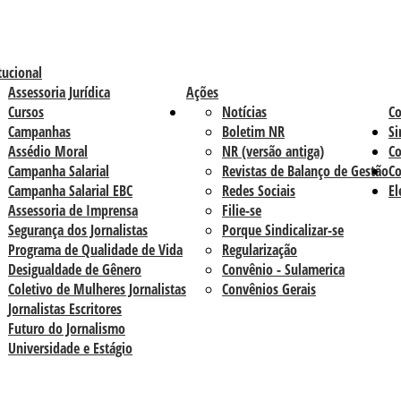
tucional
Assessoria Jurídica
Ações
Cursos
Notícias
C
Campanhas
Boletim NR
Si
Assédio Moral
NR (versão antiga)
Co
Campanha Salarial
Revistas de Balanço de Gestão
Co
Campanha Salarial EBC
Redes Sociais
El
Assessoria de Imprensa
Filie-se
Segurança dos Jornalistas
Porque Sindicalizar-se
Programa de Qualidade de Vida
Regularização
Desigualdade de Gênero
Convênio - Sulamerica
Coletivo de Mulheres Jornalistas
Convênios Gerais
Jornalistas Escritores
Futuro do Jornalismo
Universidade e Estágio