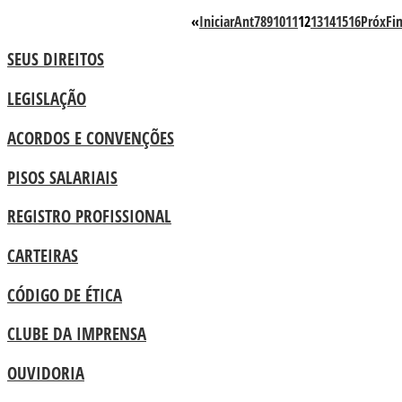
«
Iniciar
Ant
7
8
9
10
11
12
13
14
15
16
Próx
Fi
SEUS DIREITOS
LEGISLAÇÃO
ACORDOS E CONVENÇÕES
PISOS SALARIAIS
REGISTRO PROFISSIONAL
CARTEIRAS
CÓDIGO DE ÉTICA
CLUBE DA IMPRENSA
OUVIDORIA