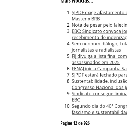
Mais Notícias...
SJPDF exige afastamento 
Master x BRB
Nota de pesar pelo falec
EBC: Sindicato convoca jo
recebimento de indeniza
Sem nenhum diálogo, Lula
jornalistas e radialistas
FIJ divulga a lista final c
assassinados em 2025
FENAJ inicia Campanha Sal
SJPDF estará fechado para
Sustentabilidade, inclus
Congresso Nacional dos J
Sindicato consegue limin
EBC
Segundo dia do 40° Congr
fascismo e sustentabilida
Pagina 12 de 926