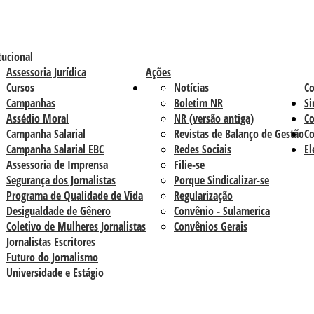
tucional
Assessoria Jurídica
Ações
Cursos
Notícias
C
Campanhas
Boletim NR
Si
Assédio Moral
NR (versão antiga)
Co
Campanha Salarial
Revistas de Balanço de Gestão
Co
Campanha Salarial EBC
Redes Sociais
El
Assessoria de Imprensa
Filie-se
Segurança dos Jornalistas
Porque Sindicalizar-se
Programa de Qualidade de Vida
Regularização
Desigualdade de Gênero
Convênio - Sulamerica
Coletivo de Mulheres Jornalistas
Convênios Gerais
Jornalistas Escritores
Futuro do Jornalismo
Universidade e Estágio