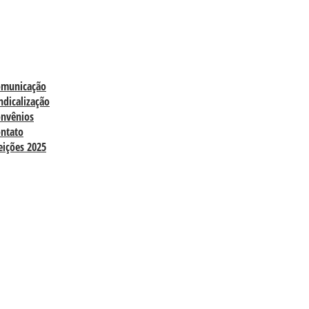
omunicação
ndicalização
nvênios
ntato
eições 2025