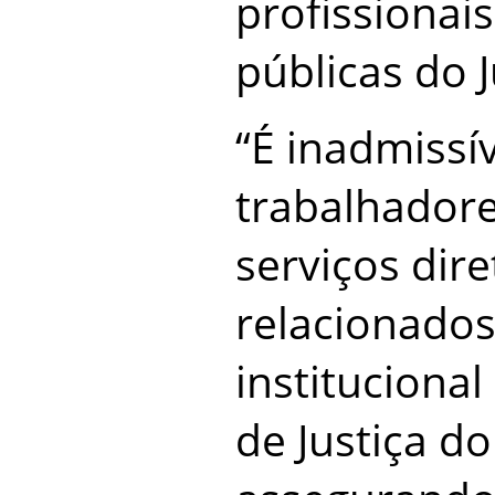
profissionai
públicas do J
“É inadmissí
trabalhador
serviços dir
relacionado
institucional
de Justiça d