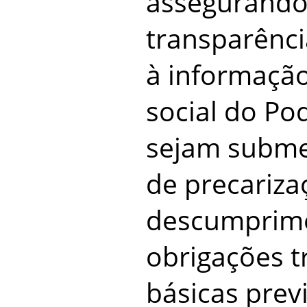
assegurando
transparência
à informaçã
social do Po
sejam subme
de precariza
descumprim
obrigações t
básicas prev