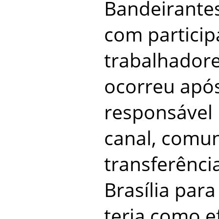
Bandeirantes
com particip
trabalhadore
ocorreu apó
responsável 
canal, comun
transferênci
Brasília par
teria como e