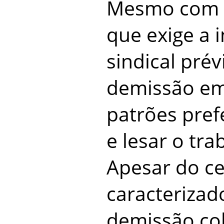
Mesmo com a
que exige a 
sindical pré
demissão em
patrões pref
e lesar o tra
Apesar do c
caracteriza
demissão col