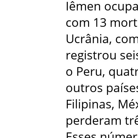
Iêmen ocupa
com 13 morte
Ucrânia, com
registrou sei
o Peru, quat
outros paíse
Filipinas, Mé
perderam trê
Esses númer