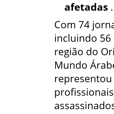
afetadas
.
Com 74 jorna
incluindo 56 
região do Or
Mundo Árab
represento
profissionai
assassinado