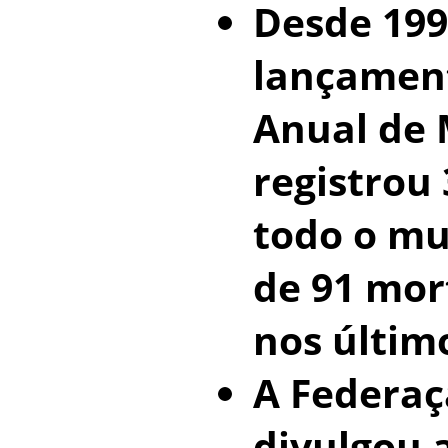
Desde 199
lançament
Anual de M
registrou
todo o m
de 91 mor
nos últim
A Federa
divulgou a