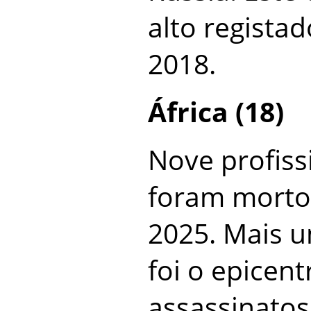
alto regista
2018.
África (18)
Nove profiss
foram morto
2025. Mais u
foi o epicent
assassinatos