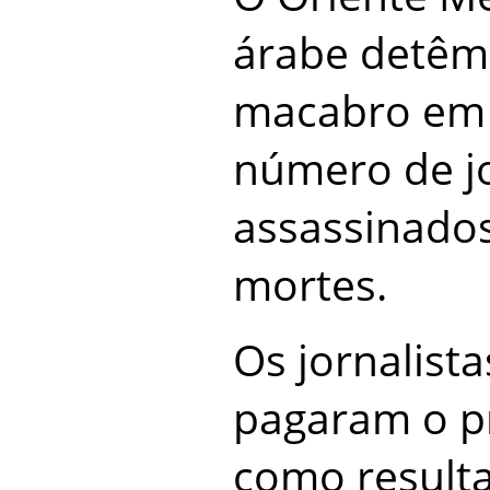
árabe detêm
macabro em 
número de jo
assassinado
mortes.
Os jornalista
pagaram o pr
como result