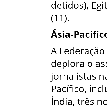
detidos), Egi
(11).
Ásia-Pacífic
A Federação 
deplora o as
jornalistas n
Pacífico, inc
Índia, três n