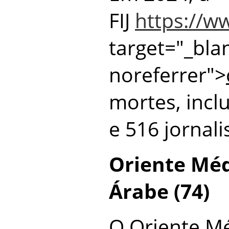
FIJ
https://ww
target="_bla
noreferrer">
mortes, incl
e 516 jornali
Oriente Mé
Árabe (74)
O Oriente M