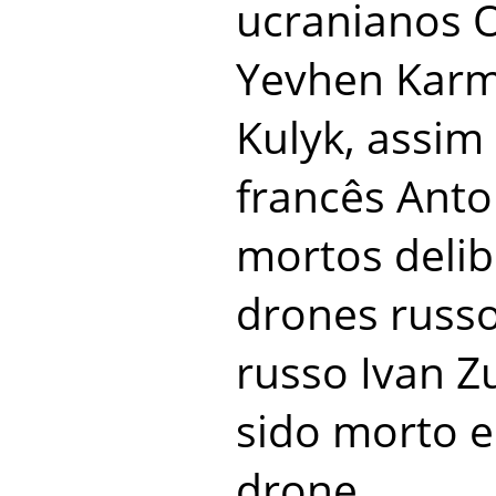
ucranianos 
Yevhen Karm
Kulyk, assim
francês Anto
mortos deli
drones russo
russo Ivan Z
sido morto 
drone.