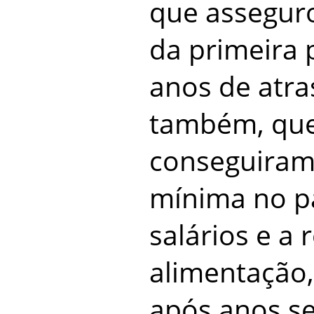
que assegur
da primeira 
anos de atra
também, que 
conseguiram 
mínima no 
salários e a
alimentação,
após anos 