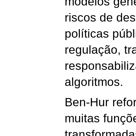
modelos gene
riscos de de
políticas púb
regulação, tr
responsabili
algoritmos.
Ben-Hur refo
muitas funçõ
transformadas