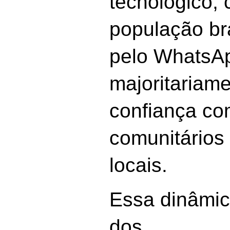
tecnológico,
população bra
pelo WhatsA
majoritariam
confiança co
comunitários
locais.
Essa dinâmic
dos