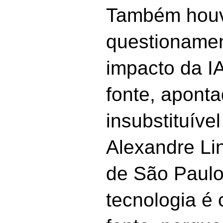
Também hou
questionamen
impacto da I
fonte, apont
insubstituível
Alexandre Li
de São Paul
tecnologia é 