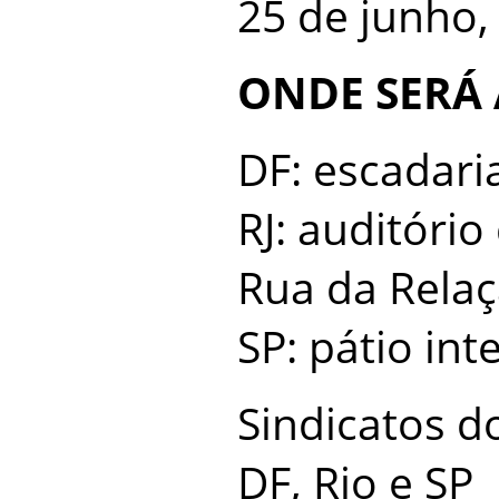
25 de junho,
ONDE SERÁ 
DF: escadaria
RJ: auditóri
Rua da Rela
SP: pátio in
Sindicatos do
DF, Rio e SP