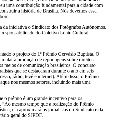
 deu uma contribuição fundamental para a cidade com
onstruir a história de Brasília. Nós devemos essa
mbom.
da iniciativa o Sindicato dos Fotógrafos Autônomos.
a responsabilidade do Coletivo Lente Cultural.
ntado o projeto do 1º Prêmio Gervásio Baptista. O
timular a produção de reportagens sobre direitos
s meios de comunicação brasileiros. O concurso
nalistas que se destacaram durante o ano em seis
presso, rádio, tevê e internet). Além disso, o Prêmio
taque nos mesmos setores, incluindo mais uma
e o prêmio é um grande incentivo para os
o. “Ao mesmo tempo que a realização do Prêmio
ística, ela aproximará os jornalistas do Sindicato e da
tário-geral do SJPDF.