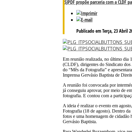
SJPDF propõe parceria com a CLDF par
Publicado em Terça, 23 Abril 2
Em reunião realizada, no último dia
(CLDF), dirigentes do Sindicato dos 
do “Mês da Fotografia” e apresentar
Imprensa Gervásio Baptista de Dire
A reunião foi convocada por interméd
já conseguiu aprovar, por meio de em
fotografia. E contou com a particip
A ideia é realizar o evento em agos
Fotografia (18 de agosto). Dentro d
fotos e uma homenagem de cidadão ho
Gervásio Baptista.
Para Wanderlei Pozzembom, vice-pre