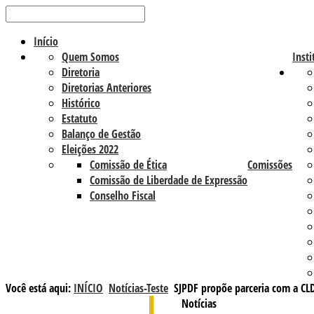
Início
Quem Somos
Insti
Diretoria
Diretorias Anteriores
Histórico
Estatuto
Balanço de Gestão
Eleições 2022
Comissão de Ética
Comissões
Comissão de Liberdade de Expressão
Conselho Fiscal
Você está aqui:
INÍCIO
Notícias-Teste
SJPDF propõe parceria com a CLD
Notícias