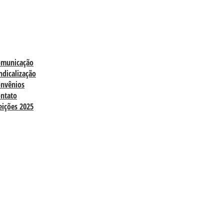
omunicação
ndicalização
nvênios
ntato
eições 2025