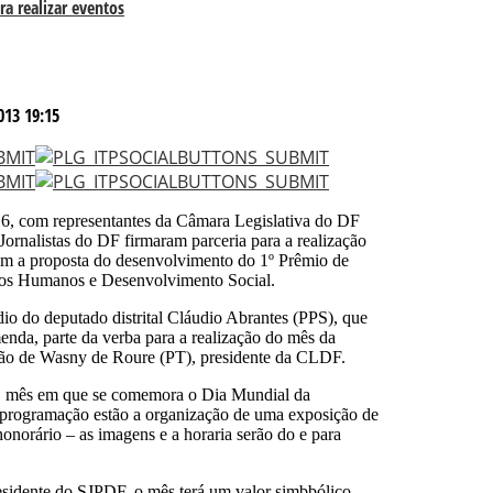
a realizar eventos
013 19:15
 16, com representantes da Câmara Legislativa do DF
Jornalistas do DF firmaram parceria para a realização
am a proposta do desenvolvimento do 1º Prêmio de
itos Humanos e Desenvolvimento Social.
io do deputado distrital Cláudio Abrantes (PPS), que
enda, parte da verba para a realização do mês da
ação de Wasny de Roure (PT), presidente da CLDF.
to, mês em que se comemora o Dia Mundial da
a programação estão a organização de uma exposição de
norário – as imagens e a horaria serão do e para
sidente do SJPDF, o mês terá um valor simbbólico