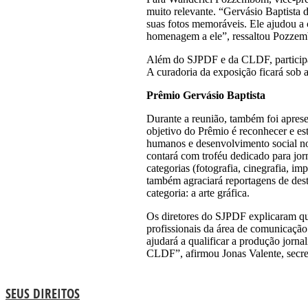
muito relevante. “Gervásio Baptista
suas fotos memoráveis. Ele ajudou a c
homenagem a ele”, ressaltou Pozze
Além do SJPDF e da CLDF, participa 
A curadoria da exposição ficará sob 
Prêmio Gervásio Baptista
Durante a reunião, também foi aprese
objetivo do Prêmio é reconhecer e es
humanos e desenvolvimento social no
contará com troféu dedicado para jor
categorias (fotografia, cinegrafia, im
também agraciará reportagens de des
categoria: a arte gráfica.
Os diretores do SJPDF explicaram qu
profissionais da área de comunicaçã
ajudará a qualificar a produção jornal
CLDF”, afirmou Jonas Valente, secre
SEUS DIREITOS