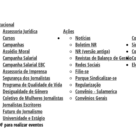
tucional
Assessoria Jurídica
Ações
Cursos
Notícias
C
Campanhas
Boletim NR
Si
Assédio Moral
NR (versão antiga)
Co
Campanha Salarial
Revistas de Balanço de Gestão
Co
Campanha Salarial EBC
Redes Sociais
El
Assessoria de Imprensa
Filie-se
Segurança dos Jornalistas
Porque Sindicalizar-se
Programa de Qualidade de Vida
Regularização
Desigualdade de Gênero
Convênio - Sulamerica
Coletivo de Mulheres Jornalistas
Convênios Gerais
Jornalistas Escritores
Futuro do Jornalismo
Universidade e Estágio
F para realizar eventos