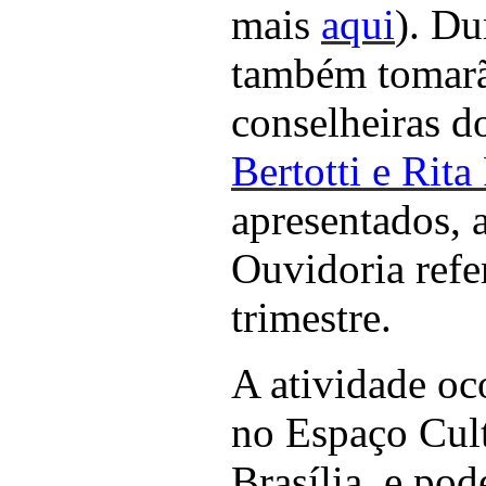
mais
aqui
). Du
também tomarã
conselheiras d
Bertotti e Rita
apresentados, 
Ouvidoria refe
trimestre.
A atividade oco
no Espaço Cul
Brasília, e po