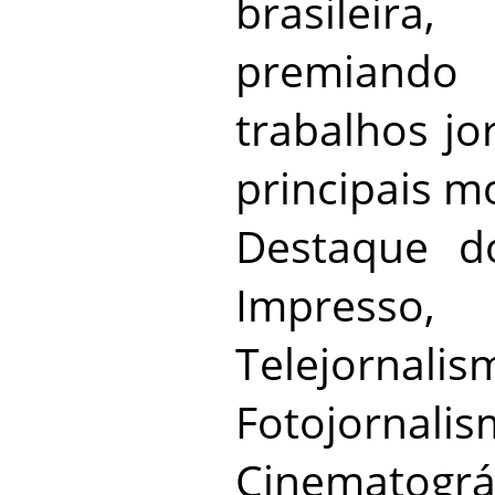
brasileira
premiand
trabalhos jo
principais m
Destaque d
Impresso, 
Telejornalis
Fotojornal
Cinematográ