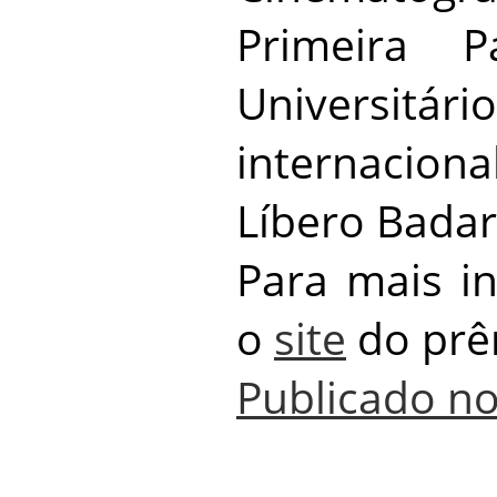
Primeira P
Universit
internacion
Líbero Bada
Para mais i
o
site
do prê
Publicado no