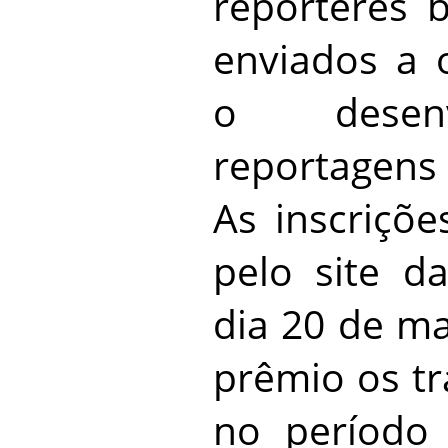
repórteres b
enviados a 
o desenv
reportagens 
As inscriçõe
pelo site d
dia 20 de m
prêmio os tr
no período