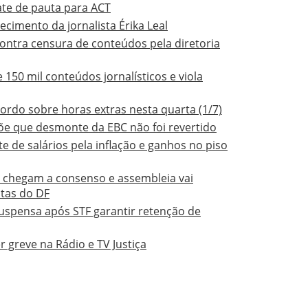
ate de pauta para ACT
ecimento da jornalista Érika Leal
contra censura de conteúdos pela diretoria
150 mil conteúdos jornalísticos e viola
cordo sobre horas extras nesta quarta (1/7)
õe que desmonte da EBC não foi revertido
te de salários pela inflação e ganhos no piso
o chegam a consenso e assembleia vai
stas do DF
suspensa após STF garantir retenção de
greve na Rádio e TV Justiça