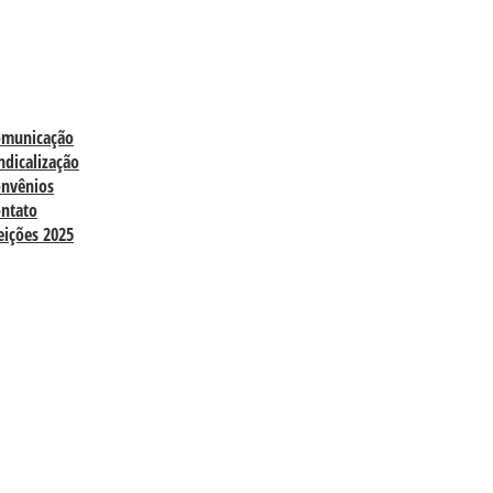
omunicação
ndicalização
nvênios
ntato
eições 2025