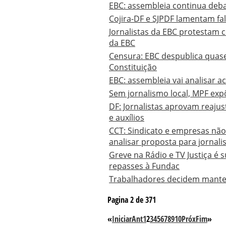
EBC: assembleia continua deb
Cojira-DF e SJPDF lamentam fal
Jornalistas da EBC protestam 
da EBC
Censura: EBC despublica quase 
Constituição
EBC: assembleia vai analisar a
Sem jornalismo local, MPF exp
DF: Jornalistas aprovam reajus
e auxílios
CCT: Sindicato e empresas nã
analisar proposta para jornali
Greve na Rádio e TV Justiça é 
repasses à Fundac
Trabalhadores decidem manter 
Pagina 2 de 371
«
Iniciar
Ant
1
2
3
4
5
6
7
8
9
10
Próx
Fim
»