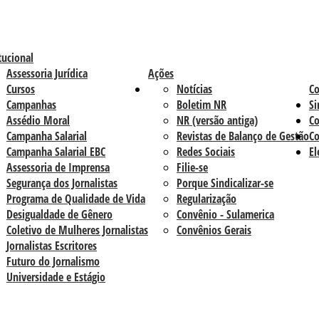
tucional
Assessoria Jurídica
Ações
Cursos
Notícias
C
Campanhas
Boletim NR
Si
Assédio Moral
NR (versão antiga)
Co
Campanha Salarial
Revistas de Balanço de Gestão
Co
Campanha Salarial EBC
Redes Sociais
El
Assessoria de Imprensa
Filie-se
Segurança dos Jornalistas
Porque Sindicalizar-se
Programa de Qualidade de Vida
Regularização
Desigualdade de Gênero
Convênio - Sulamerica
Coletivo de Mulheres Jornalistas
Convênios Gerais
Jornalistas Escritores
Futuro do Jornalismo
Universidade e Estágio