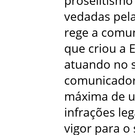
proselitismo 
vedadas pela
rege a comun
que criou a
atuando no s
comunicador
máxima de u
infrações le
vigor para o