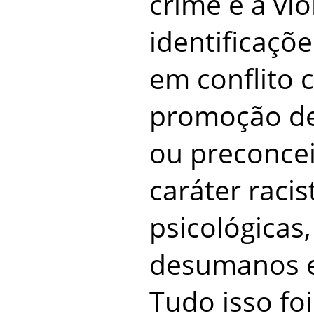
crime e à vio
identificaçõ
em conflito c
promoção de
ou preconcei
caráter racis
psicológicas
desumanos e
Tudo isso fo