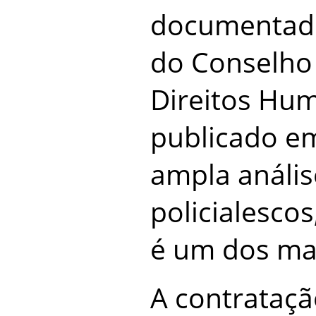
documentado
do Conselho
Direitos Hu
publicado e
ampla análi
policialesco
é um dos mai
A contrataç