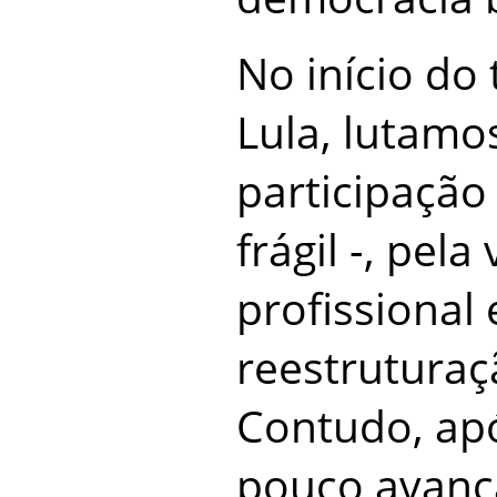
No início do
Lula, lutamo
participação 
frágil -, pela
profissional 
reestrutura
Contudo, apó
pouco avanç