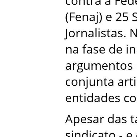
contra a Fed
(Fenaj) e 25 
Jornalistas. 
na fase de in
argumentos 
conjunta art
entidades co
Apesar das t
sindicato - 