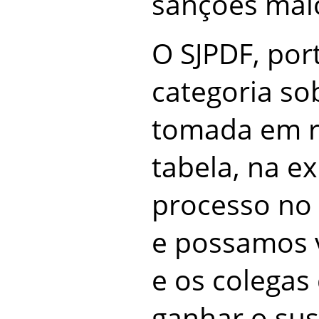
sanções mai
O SJPDF, por
categoria so
tomada em r
tabela, na e
processo no 
e possamos v
e os colega
ganhar o su