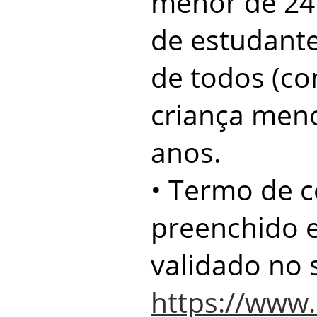
menor de 24
de estudante
de todos (c
criança meno
anos.
• Termo de 
preenchido 
validado no 
https://www