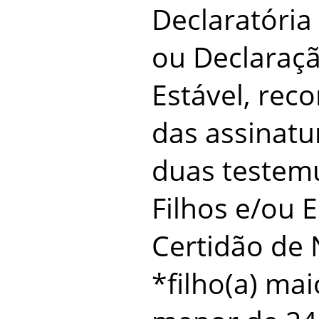
Declaratória
ou Declaraç
Estável, rec
das assinatu
duas testem
Filhos e/ou 
Certidão de
*filho(a) ma