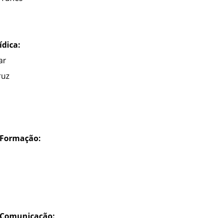
dica:
ar
ruz
 Formação:
 Comunicação: