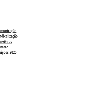
omunicação
ndicalização
nvênios
ntato
eições 2025