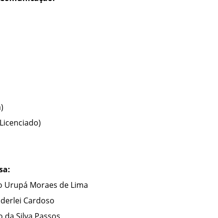
)
(Licenciado)
sa:
co Urupá Moraes de Lima
nderlei Cardoso
o da Silva Passos