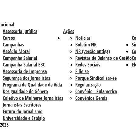
tucional
Assessoria Jurídica
Ações
Cursos
Notícias
C
Campanhas
Boletim NR
Si
Assédio Moral
NR (versão antiga)
Co
Campanha Salarial
Revistas de Balanço de Gestão
Co
Campanha Salarial EBC
Redes Sociais
El
Assessoria de Imprensa
Filie-se
Segurança dos Jornalistas
Porque Sindicalizar-se
Programa de Qualidade de Vida
Regularização
Desigualdade de Gênero
Convênio - Sulamerica
Coletivo de Mulheres Jornalistas
Convênios Gerais
Jornalistas Escritores
Futuro do Jornalismo
Universidade e Estágio
-2025